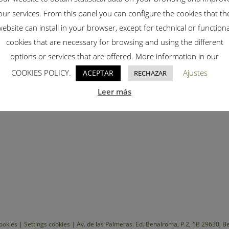
our services. From this panel you can configure the cookies that th
e
website can install in your browser, except for technical or functiona
cookies that are necessary for browsing and using the different
options or services that are offered. More information in our
COOKIES POLICY.
Ajustes
ACEPTAR
RECHAZAR
Leer más
_page_range = 0; // valor por defecto 20251002 }
ookies
|
Settings cookies
| Av. de las Palmeras. Ed. Benalroma, P.2, 1B 29630, 