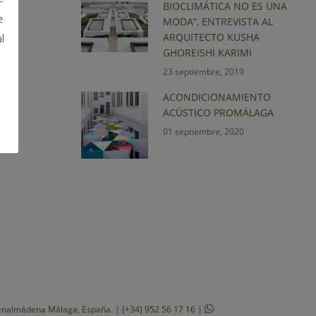
BIOCLIMÁTICA NO ES UNA
e
MODA”, ENTREVISTA AL
ARQUITECTO KUSHA
l
GHOREISHI KARIMI
23 septiembre, 2019
ACONDICIONAMIENTO
ACÚSTICO PROMÁLAGA
01 septiembre, 2020
Benalmádena Málaga, España. | (+34) 952 56 17 16 |