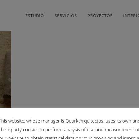
ESTUDIO
SERVICIOS
PROYECTOS
INTER
This website, whose manager is Quark Arquitectos, uses its own an
third-party cookies to perform analysis of use and measurement o
TC
our website to obtain statistical data on your browsing and improv