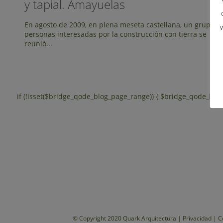
y tapial. Amayuelas
En agosto de 2009, en plena meseta castellana, un grupo d
personas interesadas por la construcción con tierra se
reunió...
if (!isset($bridge_qode_blog_page_range)) { $bridge_qode_blog
© Copyright 2020 Quark Arquitectura |
Privacidad
|
C