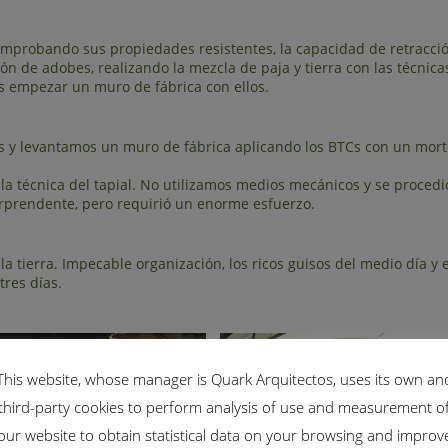
comprobando sus propiedades resistentes, la capacidad de retracció
ón de adobes, realizando la mezcla de paja y tierra con las técnica
os empezar un muro de fábrica con ellos.
s y levantamos un muro de fábrica aplicando los BTCs con un mort
a técnica del tapial. No utilizamos medios mecánicos y se procedió
rprendente, pero requirió un enorme esfuerzo.
 tierra. Impecable organización, los ricos guisos del medio día y 
tres días.
This website, whose manager is Quark Arquitectos, uses its own an
third-party cookies to perform analysis of use and measurement o
our website to obtain statistical data on your browsing and improv