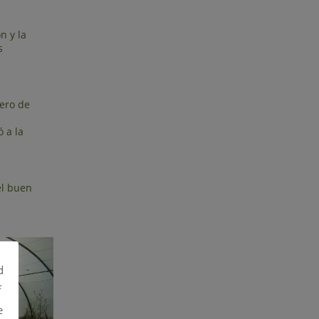
n y la
s
ero de
 a la
el buen
d
f
e