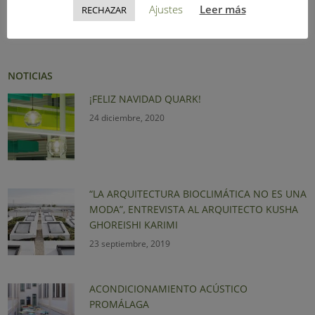
Ajustes
Leer más
RECHAZAR
Noticias
NOTICIAS
¡FELIZ NAVIDAD QUARK!
24 diciembre, 2020
“LA ARQUITECTURA BIOCLIMÁTICA NO ES UNA
MODA”, ENTREVISTA AL ARQUITECTO KUSHA
GHOREISHI KARIMI
23 septiembre, 2019
ACONDICIONAMIENTO ACÚSTICO
PROMÁLAGA