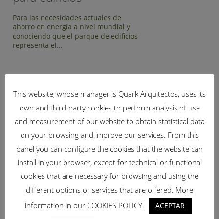
Para las necesidades actuales de
ahorro en energía a nivel mundial y
conociendo que el parque de edificios
representa el...
This website, whose manager is Quark Arquitectos, uses its
if (!isset($bridge_qode_blog_page_range)) {
own and third-party cookies to perform analysis of use
$bridge_qode_blog_page_range = 0; // valor por defecto
and measurement of our website to obtain statistical data
20251002 }
BUSCAR
on your browsing and improve our services. From this
panel you can configure the cookies that the website can
install in your browser, except for technical or functional
cookies that are necessary for browsing and using the
different options or services that are offered. More
CATEGORÍAS
information in our COOKIES POLICY.
ACEPTAR
Arquitectura Bioclimática