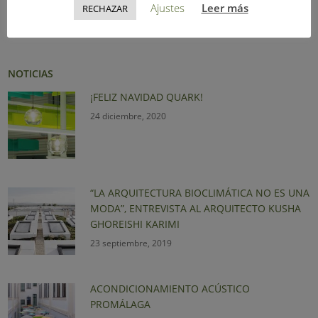
Ajustes
Leer más
RECHAZAR
Noticias
NOTICIAS
¡FELIZ NAVIDAD QUARK!
24 diciembre, 2020
“LA ARQUITECTURA BIOCLIMÁTICA NO ES UNA
MODA”, ENTREVISTA AL ARQUITECTO KUSHA
GHOREISHI KARIMI
23 septiembre, 2019
ACONDICIONAMIENTO ACÚSTICO
PROMÁLAGA