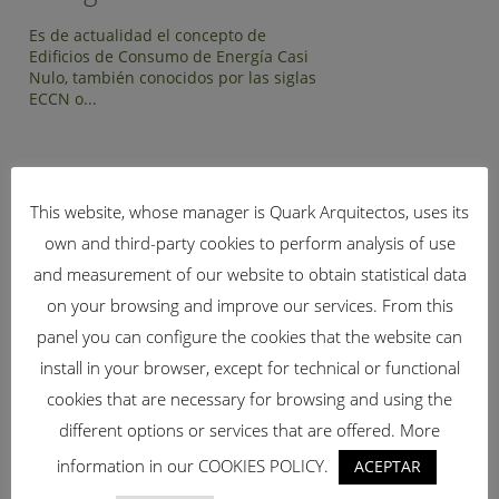
Es de actualidad el concepto de
Edificios de Consumo de Energía Casi
Nulo, también conocidos por las siglas
ECCN o...
This website, whose manager is Quark Arquitectos, uses its
if (!isset($bridge_qode_blog_page_range)) {
own and third-party cookies to perform analysis of use
$bridge_qode_blog_page_range = 0; // valor por defecto
and measurement of our website to obtain statistical data
20251002 }
BUSCAR
on your browsing and improve our services. From this
panel you can configure the cookies that the website can
install in your browser, except for technical or functional
cookies that are necessary for browsing and using the
different options or services that are offered. More
CATEGORÍAS
information in our COOKIES POLICY.
ACEPTAR
Arquitectura Bioclimática