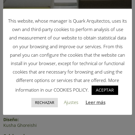
This website, whose manager is Quark Arquitectos, uses its
own and third-party cookies to perform analysis of use
and measurement of our website to obtain statistical data
on your browsing and improve our services. From this
panel you can configure the cookies that the website can
install in your browser, except for technical or functional
Descripción
cookies that are necessary for browsing and using the
different options or services that are offered. More
El diseño de este mobiliario busca conseguir una flexibilidad
espacial que permita la libre distribución de cada una de las
information in our COOKIES POLICY.
ACEPTAR
piezas en el espacio en función de las necesidades que se
requieran. Sus formas cuadrada y circular, además permiten
Ajustes
Leer más
RECHAZAR
generar mobiliarios cambiantes y fáciles de ubicar, debido a la
ligereza de cada una de las piezas.
Diseño:
Kusha Ghoreishi