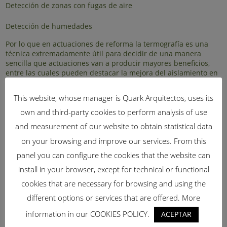
Detección de zonas con fugas de aire
Detección de humedades
Por lo que en actuaciones de reforma la termografía es una
técnica extremadamente útil para decidir de una manera
sencilla que actuaciones van a producir mayores beneficios,
entre las cuales pueden destacar la mejora del aislamiento en
fachada y cubierta, mejora de carpinterías más estancas y
eficientes.
This website, whose manager is Quark Arquitectos, uses its
own and third-party cookies to perform analysis of use
and measurement of our website to obtain statistical data
on your browsing and improve our services. From this
panel you can configure the cookies that the website can
install in your browser, except for technical or functional
cookies that are necessary for browsing and using the
different options or services that are offered. More
information in our COOKIES POLICY.
ACEPTAR
TAGS:
termografía